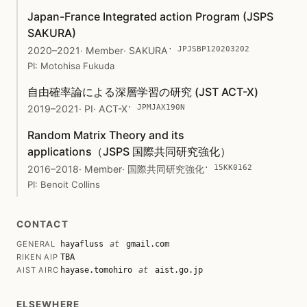
Japan-France Integrated action Program (JSPS
SAKURA)
· JPJSBP120203202
2020–2021
· Member
· SAKURA
PI: Motohisa Fukuda
自由確率論による深層学習の研究 (JST ACT-X)
· JPMJAX190N
2019–2021
· PI
· ACT-X
Random Matrix Theory and its
applications（JSPS 国際共同研究強化）
· 15KK0162
2016–2018
· Member
· 国際共同研究強化
PI: Benoit Collins
CONTACT
GENERAL
hayafluss
at
gmail.com
RIKEN AIP
TBA
AIST AIRC
hayase.tomohiro
at
aist.go.jp
ELSEWHERE