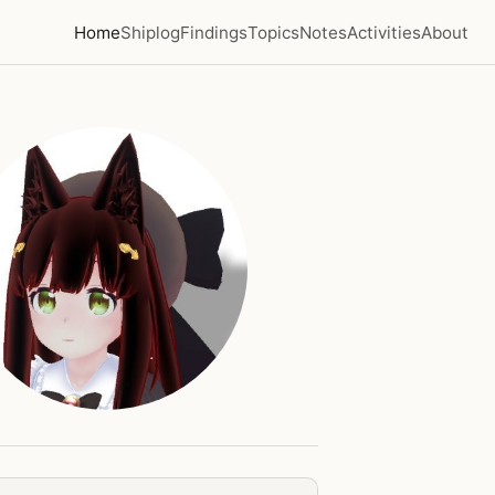
Home
Shiplog
Findings
Topics
Notes
Activities
About