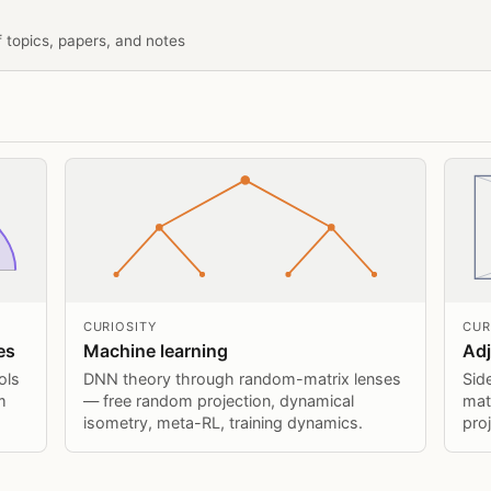
 topics, papers, and notes
CURIOSITY
CUR
es
Machine learning
Adj
ols
DNN theory through random-matrix lenses
Sid
m
— free random projection, dynamical
mat
isometry, meta-RL, training dynamics.
pro