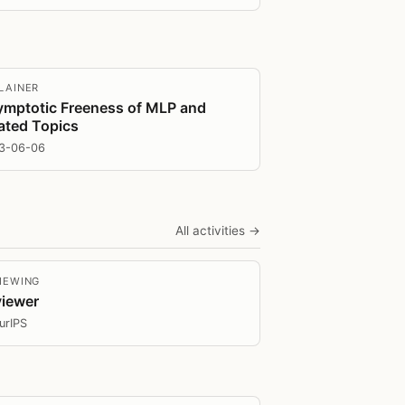
LAINER
mptotic Freeness of MLP and
ated Topics
3-06-06
All activities →
IEWING
viewer
urIPS