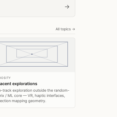
→
All topics →
IOSITY
acent explorations
e-track exploration outside the random-
rix / ML core — VR, haptic interfaces,
jection mapping geometry.