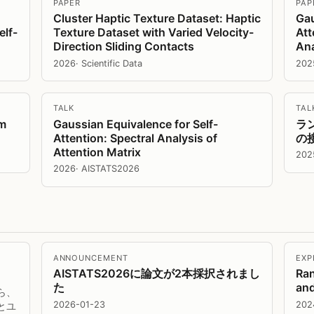
PAPER
PAP
Cluster Haptic Texture Dataset: Haptic
Gau
elf-
Texture Dataset with Varied Velocity-
Att
Direction Sliding Contacts
Ana
2026
· Scientific Data
202
TALK
TAL
m
Gaussian Equivalence for Self-
ラ
Attention: Spectral Analysis of
の
Attention Matrix
202
2026
· AISTATS2026
ANNOUNCEMENT
EXP
AISTATS2026に論文が2本採択されまし
Ran
た
and
ら、
2026-01-23
202
とユ