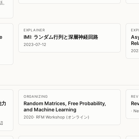
話。
EXPLAINER
EXP
e
IMI: ランダム行列と深層神経回路
Asy
Rel
2023-07-12
202
ORGANIZING
REV
動力
Random Matrices, Free Probability,
Re
and Machine Learning
· Ne
2020
· RFM Workshop (オンライン)
辺