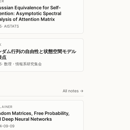
ER
ssian Equivalence for Self-
ention: Asymptotic Spectral
lysis of Attention Matrix
5
· AISTATS
K
ンダム行列の自由性と状態空間モデル
接点
5
· 数理・情報系研究集会
All notes →
LAINER
dom Matrices, Free Probability,
 Deep Neural Networks
4-09-09