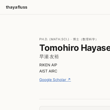
thayafluss
PH.D. (MATH.SCI.) · 博士（数理科学）
Tomohiro Hayas
早瀬 友裕
RIKEN AIP
AIST AIRC
Google Scholar ↗